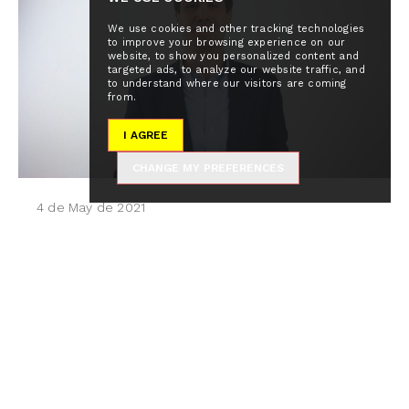
We use cookies and other tracking technologies
to improve your browsing experience on our
website, to show you personalized content and
targeted ads, to analyze our website traffic, and
to understand where our visitors are coming
from.
I AGREE
CHANGE MY PREFERENCES
4 de May de 2021
Entrevista a Pablo Rivas en la
revista 'Ethic'
Una luz roja indica que el ‘Zoom’ está grabando. Al
otro lado de la pantalla, Pablo Rivas, CEO y fundador
de Global Alumni,...
Read More