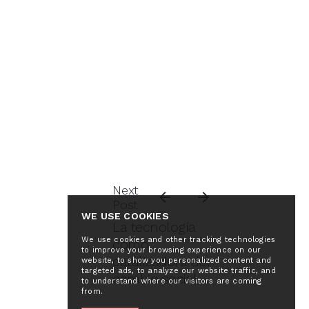
Next
Post
WE USE COOKIES
La tecnología
We use cookies and other tracking technologies
como
to improve your browsing experience on our
catalizadora del
website, to show you personalized content and
targeted ads, to analyze our website traffic, and
cambio social
to understand where our visitors are coming
from.