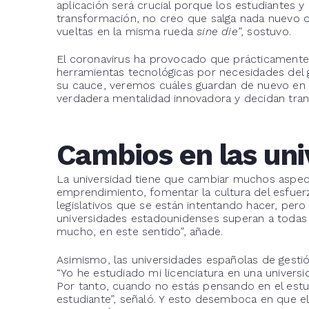
aplicación será crucial porque los estudiantes 
transformación, no creo que salga nada nuevo d
vueltas en la misma rueda
sine
die
”, sostuvo.
El coronavirus
ha provocado que prácticamente t
herramientas tecnológicas por necesidades del gu
su cauce, veremos cuáles guardan de nuevo en e
verdadera mentalidad innovadora y decidan tra
Cambios en las uni
La universidad tiene que cambiar muchos aspec
emprendimiento, fomentar la cultura del esfuerz
legislativos que se están intentando hacer, per
universidades estadounidenses superan a todas 
mucho, en este sentido”, añade.
Asimismo, las universidades españolas de gestió
“Yo he estudiado mi licenciatura en una univers
Por tanto, cuando no estás pensando en el estud
estudiante”, señaló. Y esto desemboca en que e