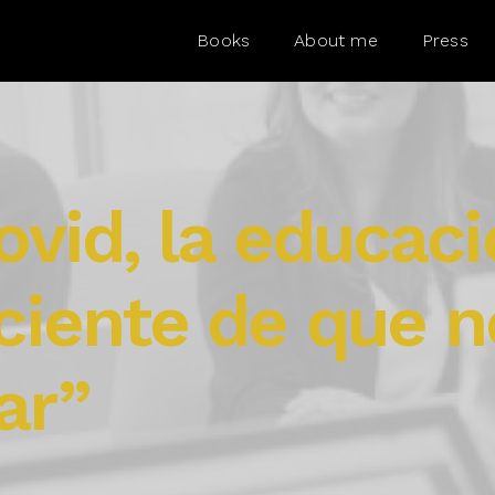
Books
About me
Press
ovid, la educac
iente de que n
ar”