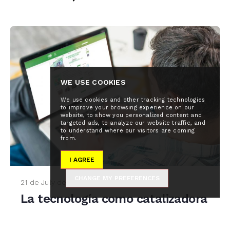
WE USE COOKIES
We use cookies and other tracking technologies
to improve your browsing experience on our
website, to show you personalized content and
targeted ads, to analyze our website traffic, and
to understand where our visitors are coming
from.
I AGREE
CHANGE MY PREFERENCES
21 de July de 2020
La tecnología como catalizadora
del cambio social
Fuente: La Razón Desde la rueda de los sumerios o